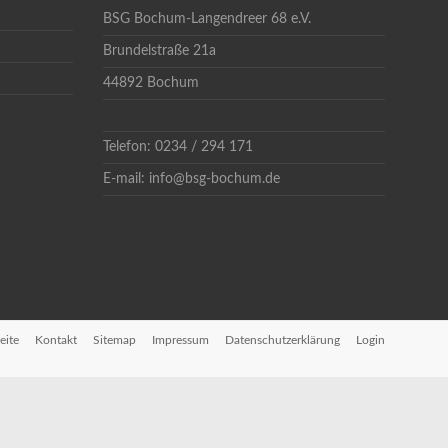
BSG Bochum-Langendreer 68 e.V.
Brundelstraße 21a
44892 Bochum
Telefon: 0234 / 294 171
E-mail: info@bsg-bochum.de
eite
Kontakt
Sitemap
Impressum
Datenschutzerklärung
Login