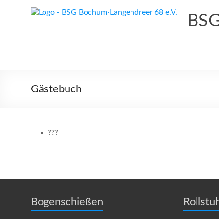
Zum
Inhalt
BSG
springen
Gästebuch
???
Bogenschießen
Rollstu