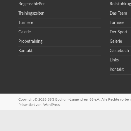
Bogenschießen
Rollstuhlru
Trainingszeiten
Das Team
Turniere
Turniere
Galerie
Der Sport
Probetraining
Galerie
Kontakt
Gästebuch
Links
Kontakt
Copyright © 2026
BSG Bochum-Langendreer 68 e.V.
. Alle Rechte vorbe
Präsentiert von:
WordPress
.