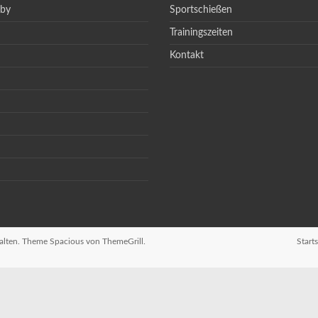
gby
Sportschießen
Trainingszeiten
Kontakt
halten. Theme
Spacious
von ThemeGrill.
Starts